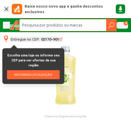
Baixe nosso novo app e ganhe descontos
exclusivos
0
Entregue no CEP:
02170-901
Escolha uma loja ou informe seu
CEP para ver ofertas da sua
região
INFORMAR LOCALIZAÇÃO
Clique na imagem para ampliar.