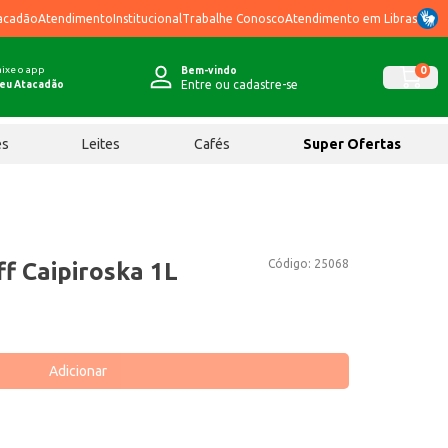
acadão
Atendimento
Institucional
Trabalhe Conosco
Atendimento em Libras
ixe o app
0
Bem-vindo
Entre ou cadastre-se
eu Atacadão
ês
Leites
Cafés
Super Ofertas
Código:
25068
f Caipiroska 1L
Adicionar