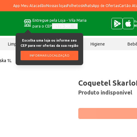
App Meu Atacadão
Nossas lojas
Folhetos
WhatsApp de Ofertas
Cartão At
Entregue pela Loja - Vila Maria
Ba
para o CEP
02170-901
M
Escolha uma loja ou informe seu
Limpeza
Chocolates
Higiene
Beb
CEP para ver ofertas da sua região
INFORMAR LOCALIZAÇÃO
oska 1L
Coquetel Skarlof
Produto indisponível