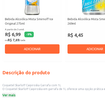
Bebida Alcoólica Mista Smirnoff Ice
Bebida Alcoólica Mista Smir
Original 275ml
269ml
A partir de 3 unid.
R$ 6,99
R$ 4,45
-
9
%
R$ 7,69
ou
/ cada
ADICIONAR
ADICIONAR
Descrição do produto
Coquetel Skarloff Caipiroska Garrafa com 1L
O Coquetel Skarloff Caipiroska em garrafa de 1L oferece uma opção prática e 
apresentação em garrafa de 1 litro também é ideal para revenda em lojas de conveniência e superm
Ver mais
armazenamento, otimizando o espaço e reduzindo o tempo de preparo para 
Dicas de uso:
Sirva gelado diretamente da garrafa ou em copos com gelo.