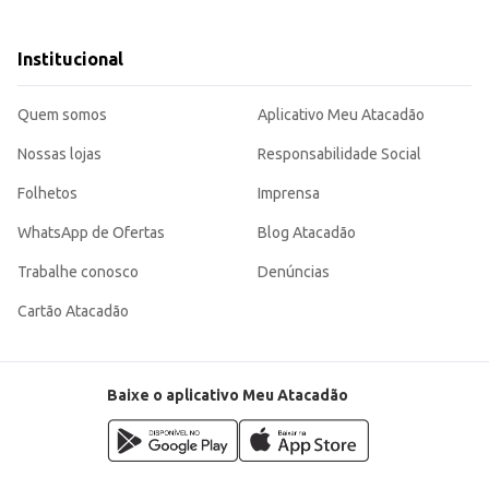
cante.
ermercados.
Institucional
 atendendo às expectativas dos consumidores que buscam praticidade e qualidade. Sua embalagem de 
Quem somos
Aplicativo Meu Atacadão
Nossas lojas
Responsabilidade Social
Folhetos
Imprensa
WhatsApp de Ofertas
Blog Atacadão
Trabalhe conosco
Denúncias
Cartão Atacadão
Baixe o aplicativo Meu Atacadão