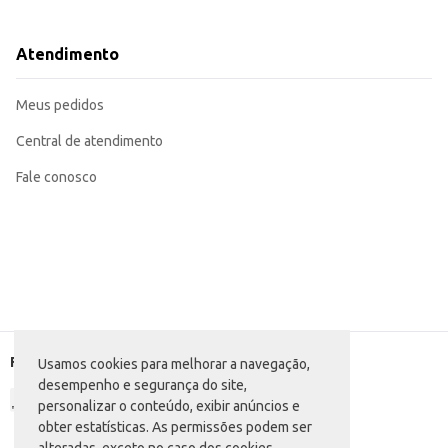
Ideal para eventos e festas, oferecendo uma opção de bebida rápida e refres
Pode ser comercializado em bares, restaurantes, lojas de conveniência e sup
Adequado para consumo doméstico em ocasiões especiais.
Atendimento
O Coquetel Skarloff Caipiroska proporciona uma experiência de sabor consistente e reconhecida,
benefício para o estabelecimento comercial e para o consumidor final.
Marca: Skarloff
Meus pedidos
Departamento: Bebidas
Categoria: Vodka
Conteúdo: 1L
Central de atendimento
EAN: 7896547501086
Fale conosco
Formas de pagamento
Usamos cookies para melhorar a navegação,
desempenho e segurança do site,
personalizar o conteúdo, exibir anúncios e
obter estatísticas. As permissões podem ser