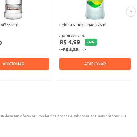
off 998ml
Bebida 51 Ice Limão 275ml
A partir de 3 unid.
R$ 4,99
0
-
6
%
R$ 5,29
ou
/ cada
ADICIONAR
ADICIONAR
 desejam oferecer uma bebida pronta e saborosa aos seus clientes. Sua
 o manuseio e o