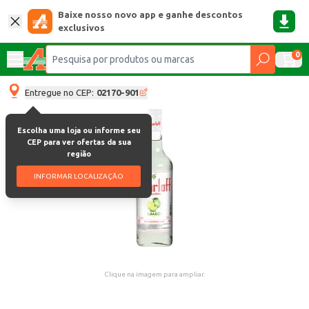
Baixe nosso novo app e ganhe descontos
exclusivos
0
Entregue no CEP:
02170-901
Escolha uma loja ou informe seu
CEP para ver ofertas da sua
região
INFORMAR LOCALIZAÇÃO
Clique na imagem para ampliar.