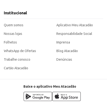
 saborosa, sendo uma escolha eficiente para quem busca praticidade sem abri
Institucional
ra o comércio varejista.
Quem somos
Aplicativo Meu Atacadão
Nossas lojas
Responsabilidade Social
Folhetos
Imprensa
WhatsApp de Ofertas
Blog Atacadão
Trabalhe conosco
Denúncias
Cartão Atacadão
Baixe o aplicativo Meu Atacadão