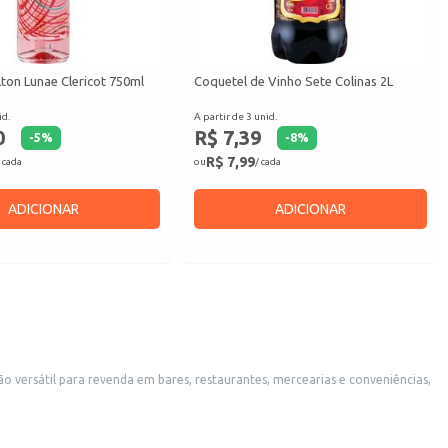
ton Lunae Clericot 750ml
Coquetel de Vinho Sete Colinas 2L
id.
A partir de 3 unid.
0
R$ 7,39
-
5
%
-
8
%
R$ 7,99
 cada
ou
/ cada
ADICIONAR
ADICIONAR
 versátil para revenda em bares, restaurantes, mercearias e conveniências,
ões informais ou para momentos de relaxamento.