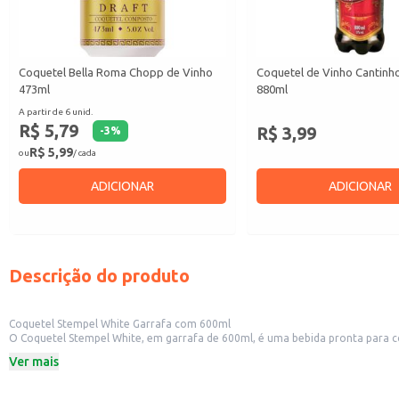
Coquetel Bella Roma Chopp de Vinho
Coquetel de Vinho Cantinh
473ml
880ml
A partir de 6 unid.
R$ 5,79
R$ 3,99
-
3
%
R$ 5,99
ou
/ cada
ADICIONAR
ADICIONAR
Descrição do produto
Coquetel Stempel White Garrafa com 600ml
O Coquetel Stempel White, em garrafa de 600ml, é uma bebida pronta para con
atendendo a um público que b
Ver mais
Dicas de uso:
Sirva gelado para realçar o sabor.
Ideal para compor cardápios de bares e restaurantes.