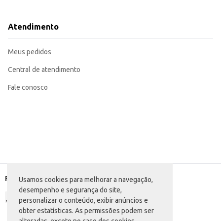
Excelente opção para revenda em estabelecimentos comerciais.
Adequado para consumo doméstico em ocasiões diversas.
O Coquetel Stempel White oferece uma experiência de consumo conveniente e
Atendimento
armazenamento, tornando-o uma opção atrativa para o consumidor final e pa
Marca: Stempel
Departamento: Bebidas
Meus pedidos
Categoria: Coquetel de vinho
Conteúdo: 600ml
EAN: 7896741702586
Central de atendimento
Fale conosco
Formas de pagamento
Usamos cookies para melhorar a navegação,
desempenho e segurança do site,
personalizar o conteúdo, exibir anúncios e
obter estatísticas. As permissões podem ser