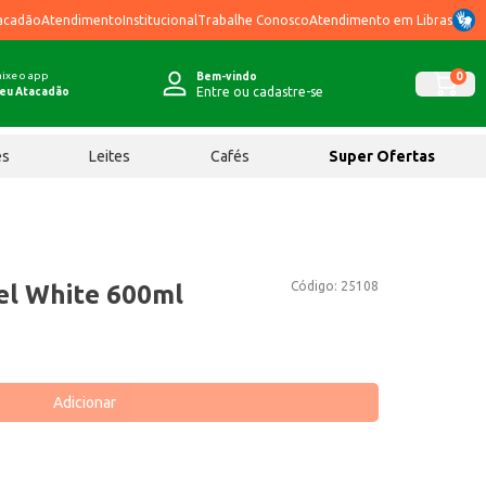
acadão
Atendimento
Institucional
Trabalhe Conosco
Atendimento em Libras
ixe o app
0
Bem-vindo
Entre ou cadastre-se
eu Atacadão
ês
Leites
Cafés
Super Ofertas
Código:
25108
el White 600ml
Adicionar