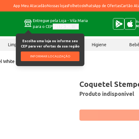
App Meu Atacadão
Nossas lojas
Folhetos
WhatsApp de Ofertas
Cartão At
Entregue pela Loja - Vila Maria
Ba
para o CEP
02170-901
M
Escolha uma loja ou informe seu
Limpeza
Chocolates
Higiene
Beb
CEP para ver ofertas da sua região
INFORMAR LOCALIZAÇÃO
l White 600ml
Coquetel Stemp
Produto indisponível