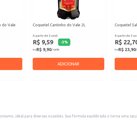
o do Vale
Coquetel Cantinho do Vale 2L
Coquetel Sal
A partir de 3 unid.
A partir de 3 un
R$ 9,59
R$ 22,7
-
3
%
R$ 9,90
R$ 23,90
ou
/ cada
ou
/
ADICIONAR
sumo, ideal para diversas ocasiões. Sua fórmula equilibrada o torna uma opção
usca praticidade e sabor. A embalagem de 600ml também se adapta bem ao consumo doméstico, seja em reuni