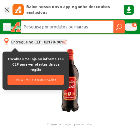
Baixe nosso novo app e ganhe descontos
exclusivos
0
Entregue no CEP:
02170-901
Escolha uma loja ou informe seu
CEP para ver ofertas da sua
região
INFORMAR LOCALIZAÇÃO
Clique na imagem para ampliar.