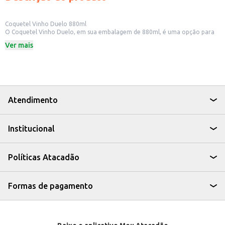
Coquetel Vinho Duelo 880ml
O Coquetel Vinho Duelo, em sua embalagem de 880ml, é uma opção para
quem busca uma bebida saborosa e com praticidade. Ideal para momentos
Ver mais
de descontração, o coquetel combina o sabor do vinho com outros
ingredientes, resultando em uma bebida leve e refrescante.
Dicas de Uso:
Perfeito para acompanhar petiscos em encontros com amigos e familiares.
Uma boa escolha para celebrar momentos especiais.
Pode ser servido em festas e eventos.
O Coquetel Vinho Duelo é uma alternativa para quem aprecia o sabor do
Atendimento
vinho, oferecendo uma experiência agradável e fácil de consumir.
Institucional
Políticas Atacadão
Formas de pagamento