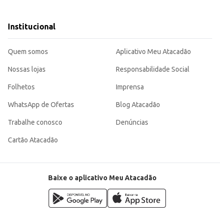
outras bebidas e ingredientes.
Institucional
ndo o atendimento.
 uma escolha inteligente para quem busca otimizar o tempo e oferecer uma be
Quem somos
Aplicativo Meu Atacadão
Nossas lojas
Responsabilidade Social
Folhetos
Imprensa
WhatsApp de Ofertas
Blog Atacadão
Trabalhe conosco
Denúncias
Cartão Atacadão
Baixe o aplicativo Meu Atacadão