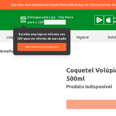
App Meu Atacadão
Nossas lojas
Folhetos
WhatsApp de Ofertas
Cartão At
Entregue pela Loja - Vila Maria
Ba
para o CEP
02170-901
M
Escolha uma loja ou informe seu
Limpeza
Chocolates
Higiene
Beb
CEP para ver ofertas da sua região
INFORMAR LOCALIZAÇÃO
 Vermelhas 500ml
Coquetel Volúpi
500ml
Produto indisponível