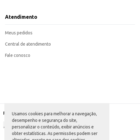
Dicas de Uso:
Sirva gelado em taças adequadas para realçar o sabor e a apresentação.
Utilize como base para a criação de drinks mais elaborados, combinando com 
Atendimento
Ofereça como opção pronta para consumo em seu estabelecimento, agiliza
O Coquetel Volúpia Frutas Vermelhas proporciona praticidade e sabor, sendo
do produto e contribui para uma apresentação elegante.
Meus pedidos
Central de atendimento
Fale conosco
Formas de pagamento
Usamos cookies para melhorar a navegação,
desempenho e segurança do site,
personalizar o conteúdo, exibir anúncios e
obter estatísticas. As permissões podem ser