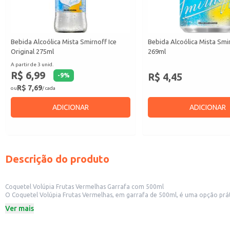
Bebida Alcoólica Mista Smirnoff Ice
Bebida Alcoólica Mista Smir
Original 275ml
269ml
A partir de 3 unid.
R$ 6,99
R$ 4,45
-
9
%
R$ 7,69
ou
/ cada
ADICIONAR
ADICIONAR
Descrição do produto
Coquetel Volúpia Frutas Vermelhas Garrafa com 500ml
O Coquetel Volúpia Frutas Vermelhas, em garrafa de 500ml, é uma opção práti
em garrafa facilita o manuseio e o serviço, otimizando o tempo de preparo 
Ver mais
Ideal para servir puro ou como base para outros coquetéis.
Formato de garrafa de 500ml, perfeito para o consumo individual ou compar
Sabor de frutas vermelhas.