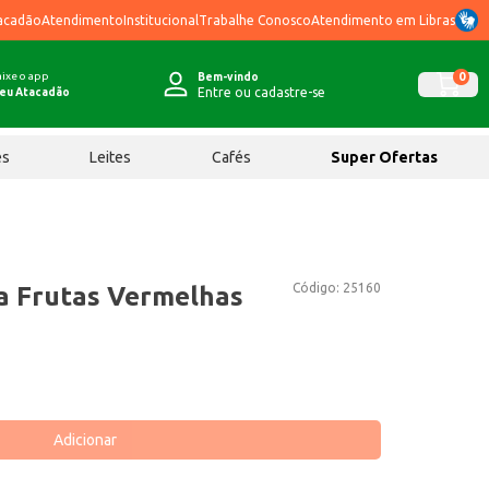
acadão
Atendimento
Institucional
Trabalhe Conosco
Atendimento em Libras
ixe o app
0
Bem-vindo
Entre ou cadastre-se
eu Atacadão
ês
Leites
Cafés
Super Ofertas
Código:
25160
a Frutas Vermelhas
Adicionar