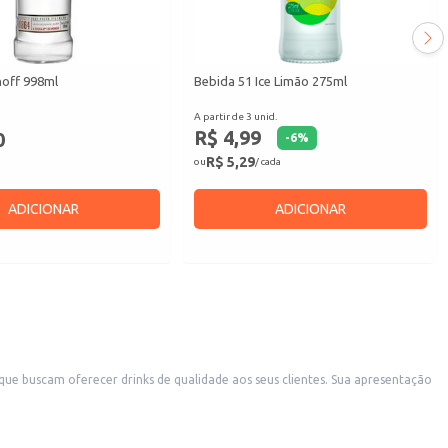
off 998ml
Bebida 51 Ice Limão 275ml
A partir de 3 unid.
R$ 4,99
0
-
6
%
R$ 5,29
ou
/ cada
ADICIONAR
ADICIONAR
que buscam oferecer drinks de qualidade aos seus clientes. Sua apresentação