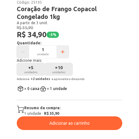
Código:
25195
Coração de Frango Copacol
Congelado 1kg
A partir de 3 unid.
R$ 35,90
R$ 34,90
-
3
%
Quantidade:
unidade
Adicione mais:
+
5
+
10
unidades
unidades
Adicione
+
2
unidade
s
e aproveite o desconto
= 0 caixa
= 1 unidade
Resumo da compra:
1
unidade
·
R$ 35,90
Adicionar ao carrinho