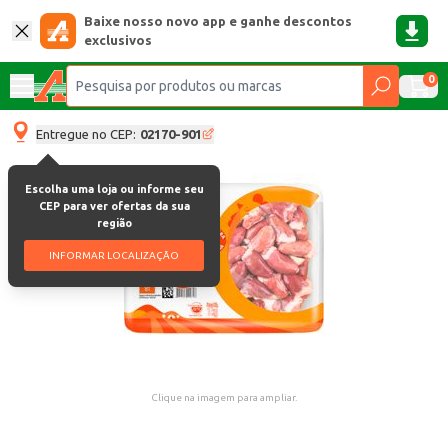
Baixe nosso novo app e ganhe descontos
exclusivos
0
Entregue no CEP:
02170-901
Escolha uma loja ou informe seu
CEP para ver ofertas da sua
região
INFORMAR LOCALIZAÇÃO
Clique na imagem para ampliar.