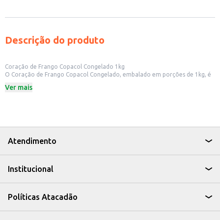
Descrição do produto
Coração de Frango Copacol Congelado 1kg
O Coração de Frango Copacol Congelado, embalado em porções de 1kg, é
uma opção versátil para quem busca praticidade e sabor. Ideal para
Ver mais
diversos preparos culinários, o produto já vem congelado, facilitando o
armazenamento e o uso em diferentes receitas.
Dicas de Uso:
Pode ser utilizado em churrascos, grelhados ou fritos.
Excelente para preparar petiscos e aperitivos.
Ideal para incrementar receitas de arroz, risotos e outros pratos.
Uma opção para quem busca variar o cardápio com cortes de frango.
Atendimento
O Coração de Frango Copacol Congelado é uma escolha prática para quem
busca uma opção saborosa e com bom custo-benefício, seja para uso
doméstico ou para estabelecimentos comerciais.
Institucional
Políticas Atacadão