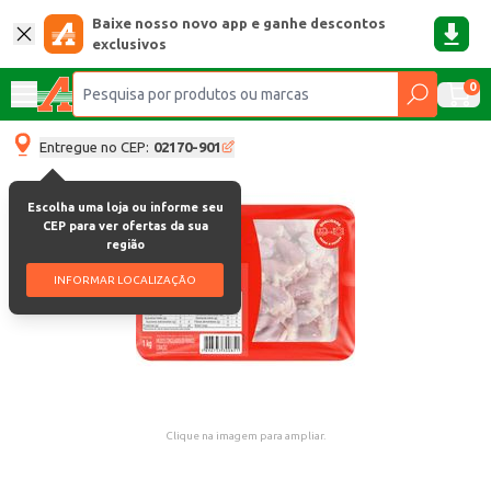
Baixe nosso novo app e ganhe descontos
exclusivos
0
Entregue no CEP:
02170-901
Escolha uma loja ou informe seu
CEP para ver ofertas da sua
região
INFORMAR LOCALIZAÇÃO
Clique na imagem para ampliar.