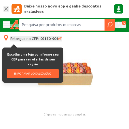
Baixe nosso novo app e ganhe descontos
exclusivos
0
Entregue no CEP:
02170-901
Escolha uma loja ou informe seu
CEP para ver ofertas da sua
região
INFORMAR LOCALIZAÇÃO
Clique na imagem para ampliar.