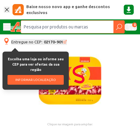
Baixe nosso novo app e ganhe descontos
exclusivos
0
Entregue no CEP:
02170-901
Escolha uma loja ou informe seu
CEP para ver ofertas da sua
região
INFORMAR LOCALIZAÇÃO
Clique na imagem para ampliar.