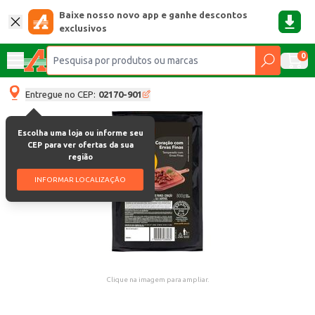
Baixe nosso novo app e ganhe descontos
exclusivos
0
Entregue no CEP:
02170-901
Escolha uma loja ou informe seu
CEP para ver ofertas da sua
região
INFORMAR LOCALIZAÇÃO
Clique na imagem para ampliar.