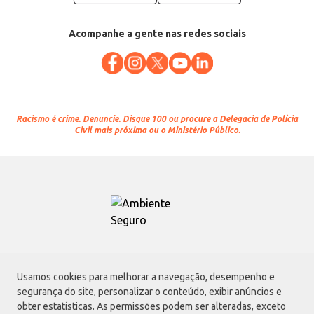
Acompanhe a gente nas redes sociais
Racismo é crime.
Denuncie. Disque 100 ou procure a Delegacia de Polícia
Civil mais próxima ou o Ministério Público.
Atacadão S.A.
Usamos cookies para melhorar a navegação, desempenho e
Avenida Morvan Dias de Figueiredo, 6169, Vila Maria, São Paulo - SP | CEP
segurança do site, personalizar o conteúdo, exibir anúncios e
02170-901 | CNPJ: 75.315.333/0001-09
obter estatísticas. As permissões podem ser alteradas, exceto