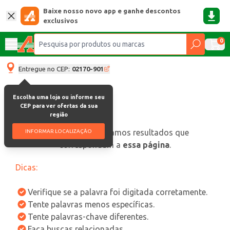
Baixe nosso novo app e ganhe descontos
exclusivos
0
Entregue no CEP:
02170-901
Escolha uma loja ou informe seu
CEP para ver ofertas da sua
região
oops, não encontramos resultados que
INFORMAR LOCALIZAÇÃO
correspondam a
essa página
.
Dicas:
Verifique se a palavra foi digitada corretamente.
Tente palavras menos específicas.
Tente palavras-chave diferentes.
Faça buscas relacionadas.