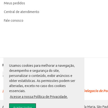
Meus pedidos
Departamento: Carnes, aves e peixes
Categoria: Ovino e caprino
EAN: 84543
Central de atendimento
Venda: Por quilo na peça
Fale conosco
Formas de pagamento
Usamos cookies para melhorar a navegação,
desempenho e segurança do site,
personalizar o conteúdo, exibir anúncios e
obter estatísticas. As permissões podem ser
alteradas, exceto no caso dos cookies
Racismo é crime.
Denuncie. Disque 100 ou procure a Delegacia de Polí
essenciais.
Acesse a nossa Política de Privacidade.
Atacadão S.A.
Avenida Morvan Dias de Figueiredo, 6169, Vila Maria, São Paul
Aceitar todos