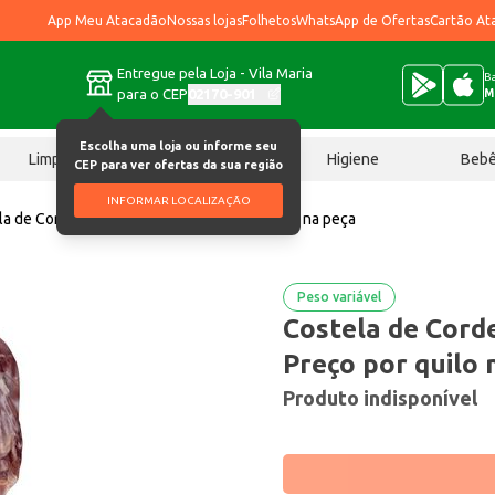
App Meu Atacadão
Nossas lojas
Folhetos
WhatsApp de Ofertas
Cartão At
Entregue pela Loja - Vila Maria
Ba
para o CEP
02170-901
M
Escolha uma loja ou informe seu
Limpeza
Chocolates
Higiene
Beb
CEP para ver ofertas da sua região
INFORMAR LOCALIZAÇÃO
la de Cordeiro Frimazo Cong Preço por quilo na peça
Peso variável
Costela de Cord
Preço por quilo 
Produto indisponível