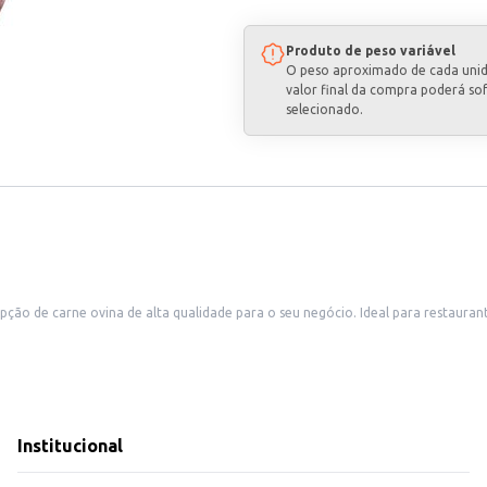
Produto de peso variável
O peso aproximado de cada uni
valor final da compra poderá so
selecionado.
ócio. Ideal para restaurantes, açougues e outros estabelecimentos comerciais que buscam oferecer
ecia cortes nobres.
ozidos.
sidades do seu estabelecimento.
Institucional
indo um produto de qualidade e sabor que agrada aos seus clientes. Sua venda por quilo na peça permite um 
mento.