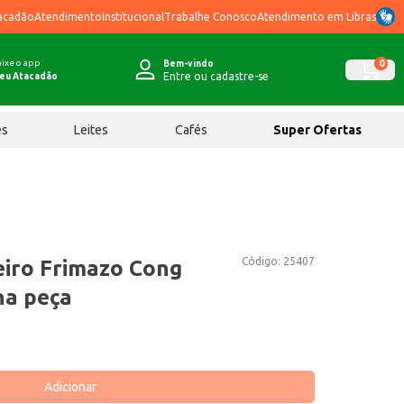
acadão
Atendimento
Institucional
Trabalhe Conosco
Atendimento em Libras
ixe o app
0
Bem-vindo
Entre ou cadastre-se
eu Atacadão
ês
Leites
Cafés
Super Ofertas
Código:
25407
eiro Frimazo Cong
na peça
Adicionar