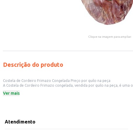
Clique na imagem para ampliar.
Descrição do produto
Costela de Cordeiro Frimazo Congelada Preço por quilo na peça
A Costela de Cordeiro Frimazo congelada, vendida por quilo na peça, é uma opção de carne ovina de alta qualidade para o seu neg
produtos de qualidade aos seus clientes. A venda por quilo na peça proporciona flexibilidade e controle de custos para o seu negócio, permitindo que você adquira a quantidade necessária para atender à demanda. Sua apresentação
Ver mais
congelada garante a conservação e facilita o armazenamento.
Dicas de uso:
Ideal para assados, proporcionando um sabor e textura únicos.
Perfeita para churrascos e eventos especiais, atendendo a um público que apr
Pode ser utilizada em diferentes preparações culinárias, como ensopados e c
A apresentação em peça permite o corte e o preparo de acordo com as neces
Atendimento
A Costela de Cordeiro Frimazo congelada oferece praticidade e versatilidade para o seu negócio, garant
estoque e custos, tornando-se uma opção inteligente para o seu empreendi
Marca: Frimazo