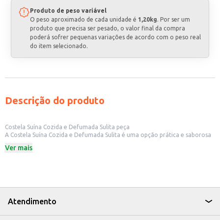
Produto de peso variável
O peso aproximado de cada unidade é
1,20kg
. Por ser um
produto que precisa ser pesado, o valor final da compra
poderá sofrer pequenas variações de acordo com o peso real
do item selecionado.
Descrição do produto
Costela Suína Cozida e Defumada Sulita peça
A Costela Suína Cozida e Defumada Sulita é uma opção prática e saborosa
para quem busca uma refeição com carne suína de qualidade. Ideal para
Ver mais
quem busca praticidade no dia a dia, a costela já vem pronta para consumo,
otimizando o tempo na cozinha. Perfeita para estabelecimentos
comerciais como restaurantes e churrascarias, que buscam oferecer um
prato saboroso e de fácil preparo aos seus clientes.
Dicas de Uso:
Sirva como prato principal, acompanhada de arroz, feijão e saladas.
Utilize em lanches e sanduíches, desfiando a carne e adicionando seus
Atendimento
acompanhamentos favoritos.
Combine com molhos e acompanhamentos para criar diferentes