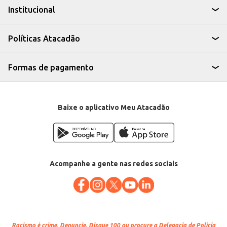
experiências gastronômicas.
Institucional
A Costela Suína Cozida e Defumada Sulita é uma escolha que une sabor,
praticidade e qualidade, ideal para quem busca uma refeição saborosa e
com ótimo custo-benefício.
Políticas Atacadão
Formas de pagamento
Baixe o aplicativo Meu Atacadão
Acompanhe a gente nas redes sociais
Racismo é crime.
Denuncie. Disque 100 ou procure a Delegacia de Polícia