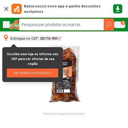
Baixe nosso novo app e ganhe descontos
exclusivos
0
Entregue no CEP:
02170-901
Escolha uma loja ou informe seu
CEP para ver ofertas da sua
região
INFORMAR LOCALIZAÇÃO
Clique na imagem para ampliar.