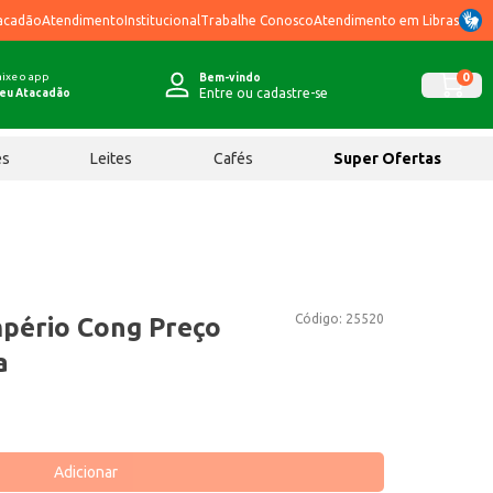
acadão
Atendimento
Institucional
Trabalhe Conosco
Atendimento em Libras
ixe o app
0
Bem-vindo
Entre ou cadastre-se
eu Atacadão
ês
Leites
Cafés
Super Ofertas
Código:
25520
mpério Cong Preço
a
Adicionar