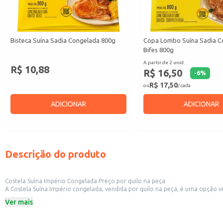
Bisteca Suína Sadia Congelada 800g
Copa Lombo Suína Sadia C
Bifes 800g
A partir de 2 unid.
R$ 10,88
R$ 16,50
-
6
%
R$ 17,50
ou
/ cada
ADICIONAR
ADICIONAR
Descrição do produto
Costela Suína Império Congelada Preço por quilo na peça
A Costela Suína Império congelada, vendida por quilo na peça, é uma opção versátil para diversos estabelecimentos comerciais. Sua apresen
específicas de cada cliente ou receita. Ideal para restaurantes, churrascarias, açougues e outros estabelecimentos que t
Ver mais
manuseio.
Dicas de uso:
Ideal para preparo de assados, cozidos e defumados.