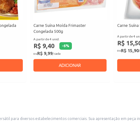
ongelada
Carne Suína Moída Frimaster
Carne Suína 
Congelada 500g
A partir de 4 un
A partir de 4 unid.
R$ 15,5
R$ 9,40
-
6
%
R$ 15,90
ou
/
R$ 9,99
ou
/ cada
ADICIONAR
tação em peça inteira permite flexibilidade no corte e preparo, atendendo às necessidades
rabalham com carnes. A praticidade do congelamento garante maior tempo de armazenamento e facilita o