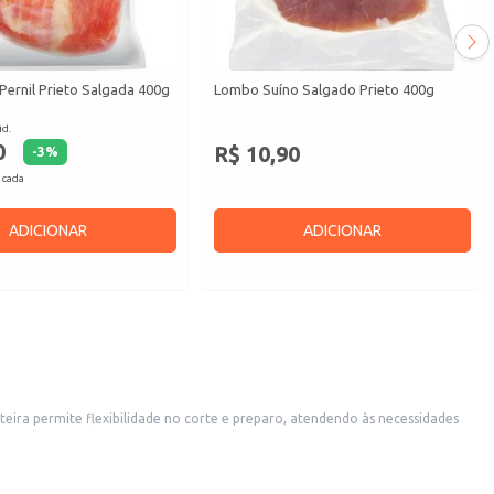
Pernil Prieto Salgada 400g
Lombo Suíno Salgado Prieto 400g
id.
0
R$ 10,90
-
3
%
 cada
ADICIONAR
ADICIONAR