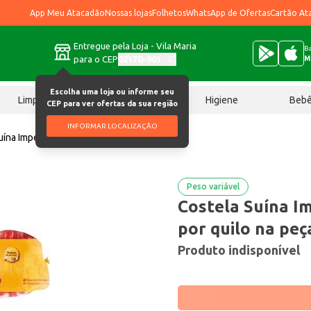
App Meu Atacadão
Nossas lojas
Folhetos
WhatsApp de Ofertas
Cartão At
Entregue pela Loja - Vila Maria
Ba
para o CEP
02170-901
M
Escolha uma loja ou informe seu
Limpeza
Chocolates
Higiene
Beb
CEP para ver ofertas da sua região
INFORMAR LOCALIZAÇÃO
uína Império Cong Preço por quilo na peça
Peso variável
Costela Suína I
por quilo na peç
Produto indisponível