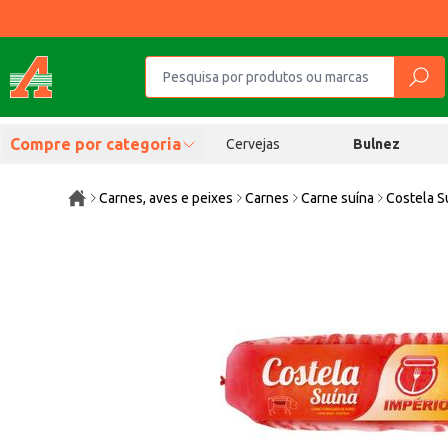
Compre por categoria
Cervejas
Bulnez
Carnes, aves e peixes
Carnes
Carne suína
Costela S