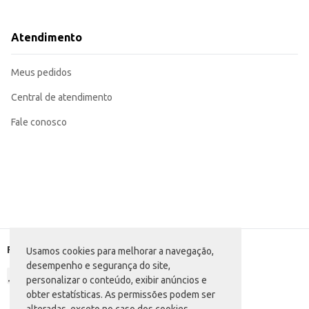
Perfeita para restaurantes e churrascarias que oferecem cortes especiais.
Pode ser utilizada em porções individuais, após o corte e preparo.
Adequada para revenda em açougues e supermercados.
Atendimento
A Costela Suína Império congelada oferece um produto de qualidade, pronto p
Marca: Império
Departamento: Carnes, aves e peixes
Meus pedidos
Categoria: Carne suína
EAN: 66999
Central de atendimento
Fale conosco
Formas de pagamento
Usamos cookies para melhorar a navegação,
desempenho e segurança do site,
personalizar o conteúdo, exibir anúncios e
obter estatísticas. As permissões podem ser