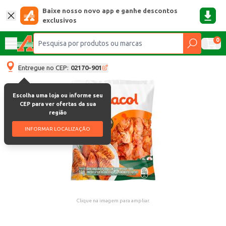
Baixe nosso novo app e ganhe descontos
exclusivos
0
Entregue no CEP:
02170-901
Escolha uma loja ou informe seu
CEP para ver ofertas da sua
região
INFORMAR LOCALIZAÇÃO
Clique na imagem para ampliar.