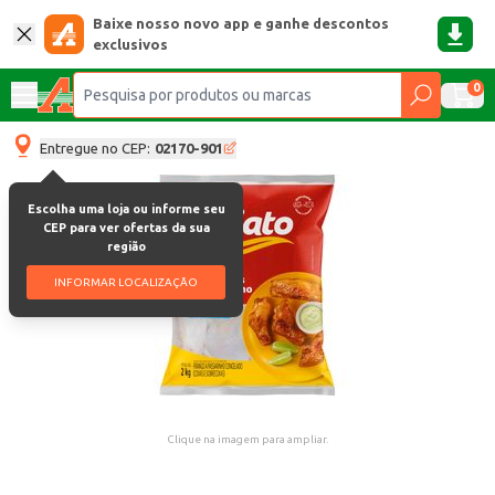
Baixe nosso novo app e ganhe descontos
exclusivos
0
Entregue no CEP:
02170-901
Escolha uma loja ou informe seu
CEP para ver ofertas da sua
região
INFORMAR LOCALIZAÇÃO
Clique na imagem para ampliar.