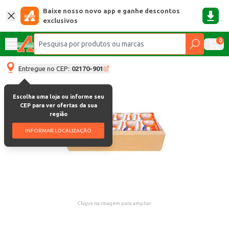
Baixe nosso novo app e ganhe descontos
exclusivos
0
Entregue no CEP:
02170-901
Escolha uma loja ou informe seu
CEP para ver ofertas da sua
região
INFORMAR LOCALIZAÇÃO
Clique na imagem para ampliar.