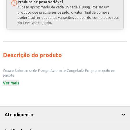
Produto de peso variável
O peso aproximado de cada unidade é
800g
. Por ser um
produto que precisa ser pesado, o valor final da compra
poderá sofrer pequenas variações de acordo com o peso real
do item selecionado.
Descrição do produto
Coxa e Sobrecoxa de Frango Avenorte Congelada Preço por quilo no
pacote
A Coxa e Sobrecoxa de Frango Avenorte Congelada, vendida por quilo em
Ver mais
pacote, oferece praticidade e rendimento para diversos estabelecimentos.
Ideal para restaurantes, lanchonetes, bares e outros negócios que
trabalham com pratos que levam frango. A opção congelada garante
maior tempo de armazenamento e facilita o manejo do produto.
Dicas de uso:
Preparo de pratos individuais ou em grandes quantidades para restaurantes
e similares.
Atendimento
Utilização em lanches, como sanduíches e wraps.
Ingrediente principal em diversos pratos, como frango assado, grelhado,
ensopado, etc.