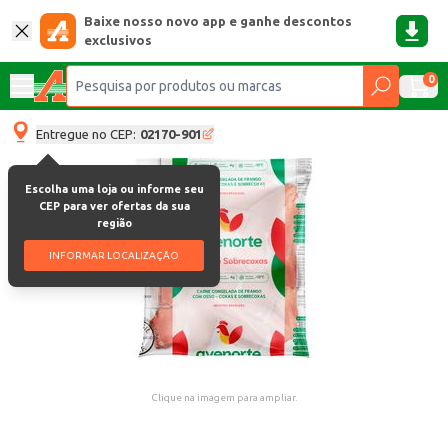
Baixe nosso novo app e ganhe descontos
exclusivos
0
Entregue no CEP:
02170-901
Escolha uma loja ou informe seu
CEP para ver ofertas da sua
região
INFORMAR LOCALIZAÇÃO
Clique na imagem para ampliar.