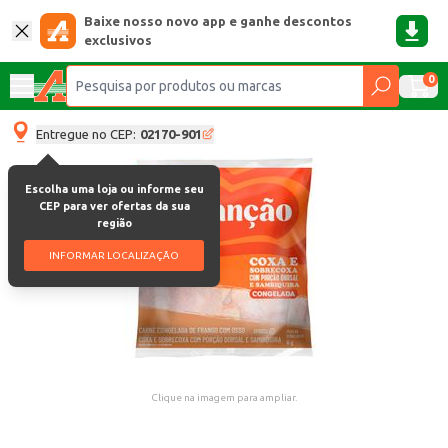
Baixe nosso novo app e ganhe descontos
exclusivos
0
Entregue no CEP:
02170-901
Escolha uma loja ou informe seu
CEP para ver ofertas da sua
região
INFORMAR LOCALIZAÇÃO
Clique na imagem para ampliar.