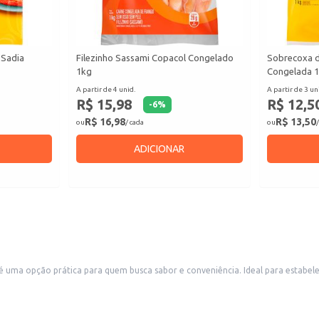
 Sadia
Filezinho Sassami Copacol Congelado
Sobrecoxa d
1kg
Congelada 
A partir de 4 unid.
A partir de 3 un
R$ 15,98
R$ 12,5
-
6
%
R$ 16,98
R$ 13,50
ou
/ cada
ou
/
ADICIONAR
 uma opção prática para quem busca sabor e conveniência. Ideal para estabel
 escolha para quem busca praticidade em casa, seja para um lanche rápido ou 