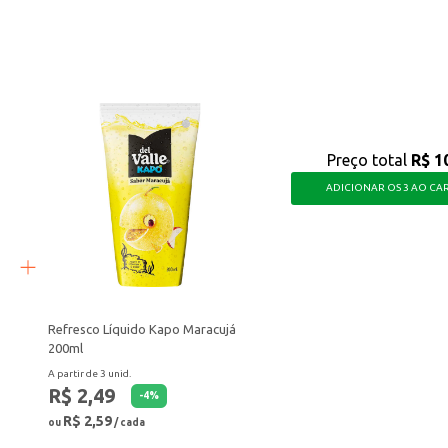
orosa para diversas ocasiões, proporcionando praticidade e um sabor que agra
Preço total
R$ 1
ADICIONAR OS 3 AO CA
Refresco Líquido Kapo Maracujá
200ml
A partir de 3 unid.
R$ 2,49
-
4
%
R$ 2,59
ou
/ cada