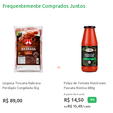
Grelhada: Perfeita para um churrasco rápido e prático.
Frequentemente Comprados Juntos
A Coxinha de Asa Swift Congelada Temperada é uma alternativa versátil e sab
Linguiça Toscana Nabrasa
Polpa de Tomate Mastroiani
Perdigão Congelada 5kg
Passata Rústica 680g
A partir de 2 unid.
R$ 14,50
R$ 89,00
-
6
%
R$ 15,49
ou
/ cada