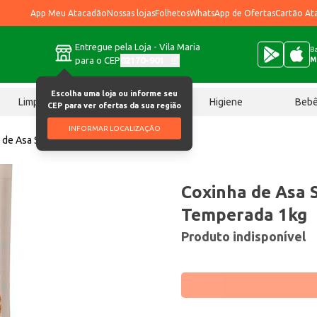
App Meu Atacadão
Nossas lojas
Folhetos
WhatsApp de Ofertas
Cartão At
Entregue pela Loja - Vila Maria
Ba
para o CEP
02170-901
M
Escolha uma loja ou informe seu
Limpeza
Chocolates
Higiene
Beb
CEP para ver ofertas da sua região
INFORMAR LOCALIZAÇÃO
 de Asa Swift Congelada Temperada 1kg
Coxinha de Asa 
Temperada 1kg
Produto indisponível