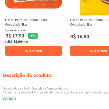
Filé de Peito de Frango Seara
Filé de Peito de Frango Zip
Congelado 1kg
Congelado 1kg
A partir de 3 unid.
R$ 17,90
R$ 16,90
-
5
%
R$ 18,90
ou
/ cada
ADICIONAR
ADICIONAR
Descrição do produto
Coxinha de Asa Swift Congelada Temperada 1kg
A Coxinha de Asa Swift Congelada Temperada, embalada em porções de 1kg, é
petisco saboroso e de fácil preparo aos seus clientes. Também é uma ótima
Ver mais
Dicas de Uso:
Frita: Ideal para servir como petisco em bares e lanchonetes.
Assada: Uma opção para um acompanhamento saboroso em refeições.