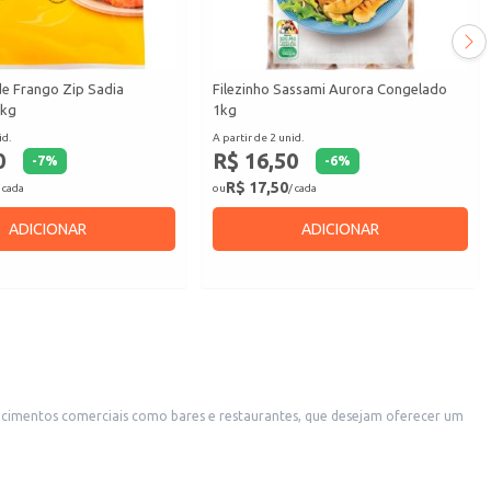
e Frango Zip Sadia
Filezinho Sassami Aurora Congelado
1kg
1kg
id.
A partir de 2 unid.
0
R$ 16,50
-
7
%
-
6
%
R$ 17,50
 cada
ou
/ cada
ADICIONAR
ADICIONAR
ecimentos comerciais como bares e restaurantes, que desejam oferecer um
para compartilhar em momentos de descontração.