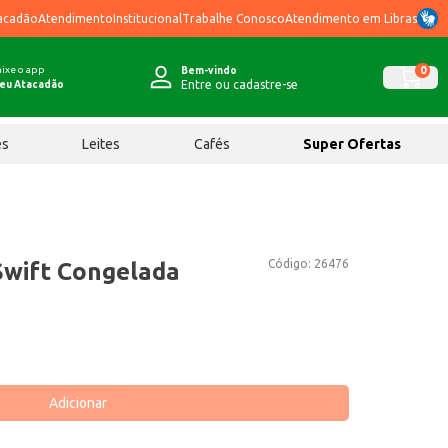
acadão
Atendimento
Institucional
Trabalhe Conosco
Atendimento em Libras
ixe o app
0
Bem-vindo
Entre ou cadastre-se
eu Atacadão
ês
Leites
Cafés
Super Ofertas
Código:
26476
Swift Congelada
Adicionar