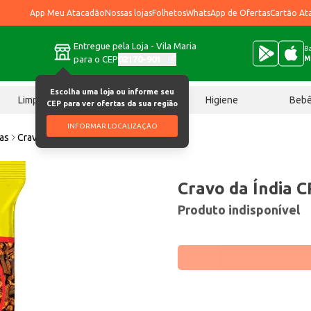
App Meu Atacadão
Nossas lojas
Folhetos
WhatsApp de Ofertas
Cartão At
Entregue pela Loja - Vila Maria
Ba
para o CEP
02170-901
M
Escolha uma loja ou informe seu
Limpeza
Chocolates
Higiene
Beb
CEP para ver ofertas da sua região
INFORMAR LOCALIZAÇÃO
ias
Cravo da Índia CPA 10g
Cravo da Índia C
Produto indisponível