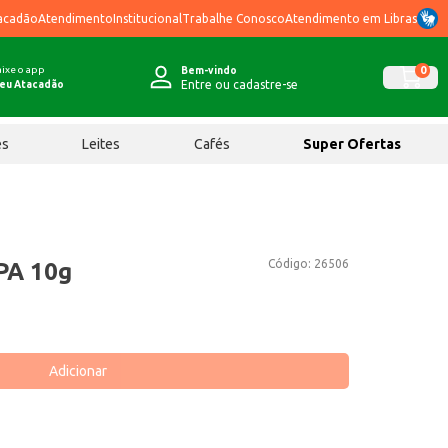
acadão
Atendimento
Institucional
Trabalhe Conosco
Atendimento em Libras
ixe o app
0
Bem-vindo
Entre ou cadastre-se
eu Atacadão
ês
Leites
Cafés
Super Ofertas
Código:
26506
PA 10g
Adicionar