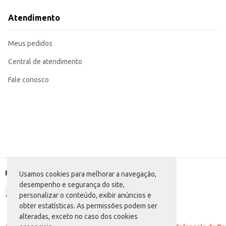
Adicione a chás e infusões para criar bebidas aromáticas e quentes.
Ideal para uso em confeitaria, adicionando sabor e aroma a bolos, biscoitos 
Atendimento
Pode ser utilizado na preparação de curries e pratos da culinária oriental.
O Cravo da Índia CPA em sachê de 10g proporciona praticidade e conservação do aroma 
facilita o manuseio e o transporte, tornando-o uma opção eficiente para uso
Meus pedidos
Marca: CPA
Departamento: Mercearia
Categoria: Ervas e especiarias
Central de atendimento
Conteúdo: 10g
EAN: 7896790800073
Fale conosco
Formas de pagamento
Usamos cookies para melhorar a navegação,
desempenho e segurança do site,
personalizar o conteúdo, exibir anúncios e
obter estatísticas. As permissões podem ser
alteradas, exceto no caso dos cookies