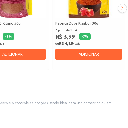
ó Kitano 50g
Páprica Doce Kisabor 30g
id.
A partir de 3 unid.
R$ 3,99
-
3
%
-
7
%
R$ 4,29
cada
ou
/ cada
ADICIONAR
ADICIONAR