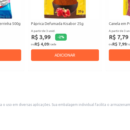
errinha 500g
Páprica Defumada Kisabor 25g
Canela em P
A partir de 3 unid.
A partir de 3 un
R$ 3,99
R$ 7,79
-
2
%
R$ 4,09
R$ 7,99
ou
/ cada
ou
/ 
ADICIONAR
o e o controle de porções, sendo ideal para uso doméstico ou em
ra revenda em pequenos comércios, como mercearias e lojas de produtos