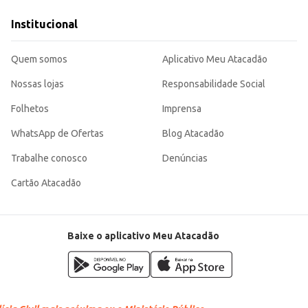
e outros doces.
Institucional
e sabor característicos dessa especiaria, garantindo qualidade e rendimento para difere
 doméstico e comercial.
Quem somos
Aplicativo Meu Atacadão
Nossas lojas
Responsabilidade Social
Folhetos
Imprensa
WhatsApp de Ofertas
Blog Atacadão
Trabalhe conosco
Denúncias
Cartão Atacadão
Baixe o aplicativo Meu Atacadão