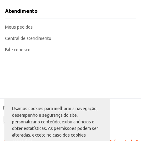
Adicione a molhos e marinadas para realçar o paladar de seus pratos.
Incorpore em receitas de doces e sobremesas, como bolos e compotas, para 
Atendimento
Ideal para a preparação de chás e infusões, conferindo benefícios à saúde.
O Cravo da Índia Santa Cozinha oferece praticidade e qualidade, sendo uma
controle de estoque e o aproveitamento ideal do produto.
Meus pedidos
Central de atendimento
Fale conosco
Formas de pagamento
Usamos cookies para melhorar a navegação,
desempenho e segurança do site,
personalizar o conteúdo, exibir anúncios e
obter estatísticas. As permissões podem ser
alteradas, exceto no caso dos cookies