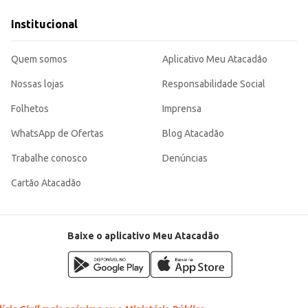
um toque especial de aroma e sabor.
Institucional
 excelente opção para quem busca sabor e aroma incomparáveis em suas prepar
Quem somos
Aplicativo Meu Atacadão
Nossas lojas
Responsabilidade Social
Folhetos
Imprensa
WhatsApp de Ofertas
Blog Atacadão
Trabalhe conosco
Denúncias
Cartão Atacadão
Baixe o aplicativo Meu Atacadão