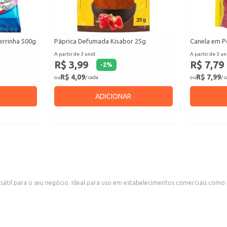
errinha 500g
Páprica Defumada Kisabor 25g
Canela em P
A partir de 3 unid.
A partir de 3 un
R$ 3,99
R$ 7,79
-
2
%
R$ 4,09
R$ 7,99
ou
/ cada
ou
/ 
ADICIONAR
sátil para o seu negócio. Ideal para uso em estabelecimentos comerciais como 
te.