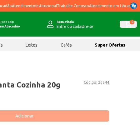
acadão
Atendimento
Institucional
Trabalhe Conosco
Atendimento em Libras
ixe o app
0
Bem-vindo
Entre ou cadastre-se
eu Atacadão
ês
Leites
Cafés
Super Ofertas
Código:
26544
Santa Cozinha 20g
Adicionar