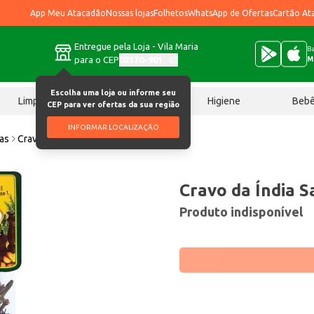
App Meu Atacadão
Nossas lojas
Folhetos
WhatsApp de Ofertas
Cartão At
Entregue pela Loja - Vila Maria
Ba
para o CEP
02170-901
M
Escolha uma loja ou informe seu
Limpeza
Chocolates
Higiene
Beb
CEP para ver ofertas da sua região
INFORMAR LOCALIZAÇÃO
ias
Cravo da Índia Santa Cozinha 20g
Cravo da Índia 
Produto indisponível