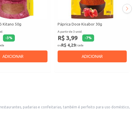
ó Kitano 50g
Páprica Doce Kisabor 30g
id.
A partir de 3 unid.
R$ 3,99
-
3
%
-
7
%
R$ 4,29
cada
ou
/ cada
ADICIONAR
ADICIONAR
restaurantes, padarias e confeitarias, também é perfeito para uso doméstico,