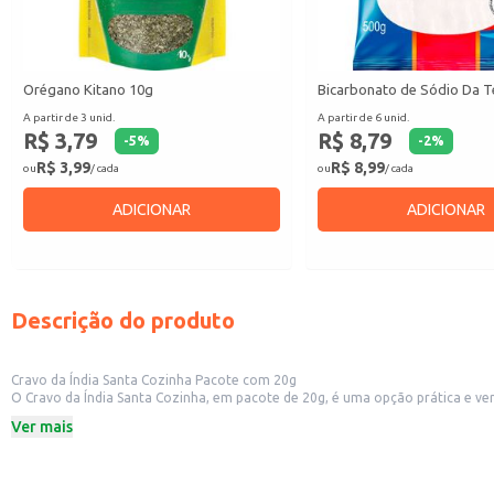
Orégano Kitano 10g
Bicarbonato de Sódio Da T
A partir de 3 unid.
A partir de 6 unid.
R$ 3,79
R$ 8,79
-
5
%
-
2
%
R$ 3,99
R$ 8,99
ou
/ cada
ou
/ cada
ADICIONAR
ADICIONAR
Descrição do produto
Cravo da Índia Santa Cozinha Pacote com 20g
O Cravo da Índia Santa Cozinha, em pacote de 20g, é uma opção prática e ver
adicionando sabor e aroma característicos a diversas receitas.
Ver mais
Embalagem de 20g.
Marca: Santa Cozinha.
Dicas de Uso:
Utilize em receitas de carnes, aves e assados para um sabor intenso e marcan