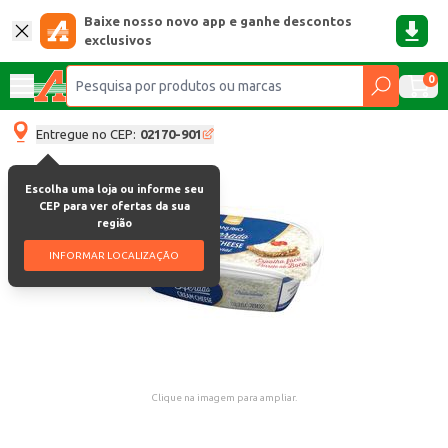
Baixe nosso novo app e ganhe descontos
exclusivos
0
Entregue no CEP:
02170-901
Escolha uma loja ou informe seu
CEP para ver ofertas da sua
região
INFORMAR LOCALIZAÇÃO
Clique na imagem para ampliar.