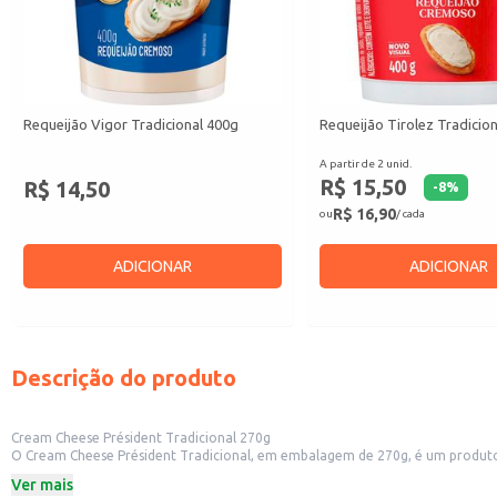
Requeijão Vigor Tradicional 400g
Requeijão Tirolez Tradicio
A partir de 2 unid.
R$ 15,50
R$ 14,50
-
8
%
R$ 16,90
ou
/ cada
ADICIONAR
ADICIONAR
Descrição do produto
Cream Cheese Président Tradicional 270g
O Cream Cheese Président Tradicional, em embalagem de 270g, é um produto v
quanto para estabelecimentos comerciais.
Ver mais
Dicas de Uso: