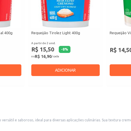
nal 400g
Requeijão Tirolez Light 400g
Requeijão Vi
A partir de 2 unid.
R$ 15,50
R$ 14,5
-
8
%
R$ 16,90
ou
/ cada
ADICIONAR
ersátil e saboroso, ideal para diversas aplicações culinárias. Sua textura cr