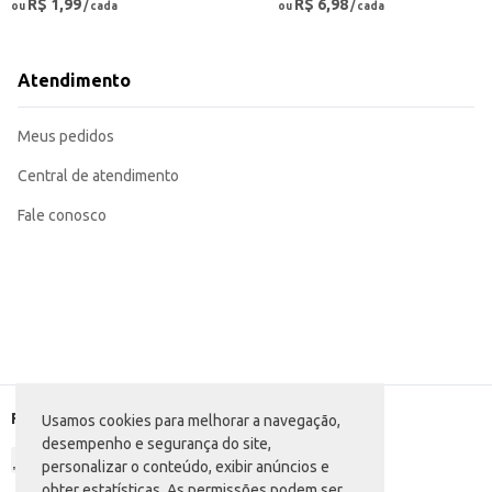
R$ 1,99
R$ 6,98
ou
/ cada
ou
/ cada
Atendimento
Meus pedidos
Central de atendimento
Fale conosco
Formas de pagamento
Usamos cookies para melhorar a navegação,
desempenho e segurança do site,
personalizar o conteúdo, exibir anúncios e
obter estatísticas. As permissões podem ser