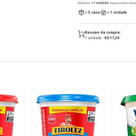
Adicione
+
1
unidade
e aproveite o des
= 0 caixa
= 1 unidade
Resumo da compra:
1
unidade
·
R$ 17,30