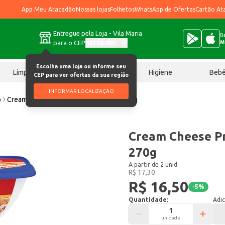
App Meu Atacadão
Nossas lojas
Folhetos
WhatsApp de Ofertas
Cartão At
Entregue pela Loja - Vila Maria
Ba
para o CEP
02170-901
M
Escolha uma loja ou informe seu
Limpeza
Chocolates
Higiene
Beb
CEP para ver ofertas da sua região
INFORMAR LOCALIZAÇÃO
o
Cream Cheese Président Tradicional 270g
Cream Cheese Pr
270g
A partir de 2 unid.
R$ 17,30
R$ 16,50
-
5
%
Quantidade:
Adic
unidade