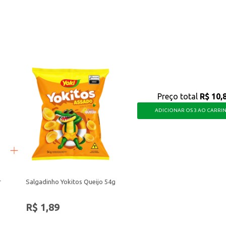
isa para criar receitas deliciosas e surpreender seus clientes ou convidados.
Preço total
R$ 10,
ADICIONAR OS 3 AO CARRI
r
Salgadinho Yokitos Queijo 54g
R$ 1,89