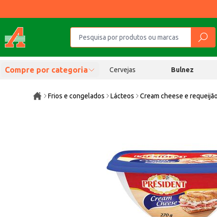
Compre por categoria
Cervejas
Bulnez
Frios e congelados
Lácteos
Cream cheese e requeijã