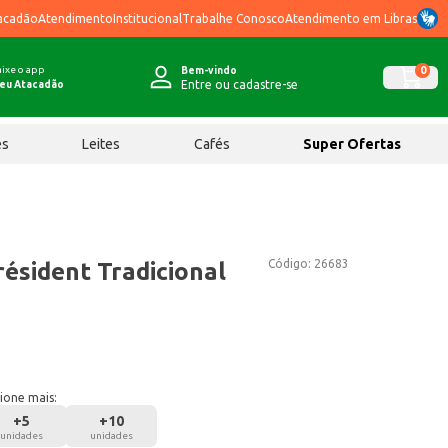
acadão
Atendimento
Institucional
Trabalhe Conosco
Atendimento em Libras
ixe o app
0
Bem-vindo
Entre ou cadastre-se
eu Atacadão
ês
Leites
Cafés
Super Ofertas
Código:
26683
ésident Tradicional
ione mais:
+
5
+
10
unidades
unidades