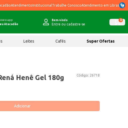
acadão
Atendimento
Institucional
Trabalhe Conosco
Atendimento em Libras
ixe o app
0
Bem-vindo
Entre ou cadastre-se
eu Atacadão
ês
Leites
Cafés
Super Ofertas
Código:
26718
Rená Henê Gel 180g
Adicionar