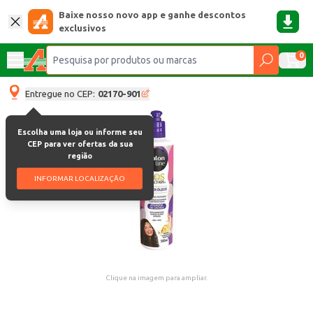
Baixe nosso novo app e ganhe descontos
exclusivos
0
Entregue no CEP:
02170-901
Escolha uma loja ou informe seu
CEP para ver ofertas da sua
região
INFORMAR LOCALIZAÇÃO
Clique na imagem para ampliar.