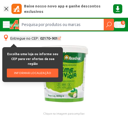
Baixe nosso novo app e ganhe descontos
exclusivos
0
Entregue no CEP:
02170-901
Escolha uma loja ou informe seu
CEP para ver ofertas da sua
região
INFORMAR LOCALIZAÇÃO
Clique na imagem para ampliar.