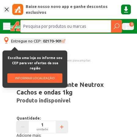
Baixe nosso novo app e ganhe descontos
exclusivos
0
Entregue no CEP:
02170-901
Escolha uma loja ou informe seu
Clique na imagem para ampliar.
CEP para ver ofertas da sua
região
Código:
47731
INFORMAR LOCALIZAÇÃO
Creme Condicionante Neutrox
Cachos e ondas 1kg
Produto indisponível
Quantidade:
unidade
Adicione mais: