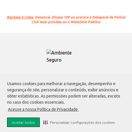
Racismo é crime.
Denuncie. Disque 100 ou procure a Delegacia de Polícia
Civil mais próxima ou o Ministério Público.
Atacadão S.A.
Usamos cookies para melhorar a navegação, desempenho e
Avenida Morvan Dias de Figueiredo, 6169, Vila Maria, São Paulo - SP | CEP
segurança do site, personalizar o conteúdo, exibir anúncios e
02170-901 | CNPJ: 75.315.333/0001-09
obter estatísticas. As permissões podem ser alteradas, exceto
Envio de documentos administrativos e jurídicos:
no caso dos cookies essenciais.
Avenida Morvan Dias de Figueiredo, 6169, Vila Maria, São Paulo - SP | CEP
Acesse a nossa Política de Privacidade.
02170-901
faleconosco@atacadao.com.br
Aceitar todos
Personalizar configurações dos cookies