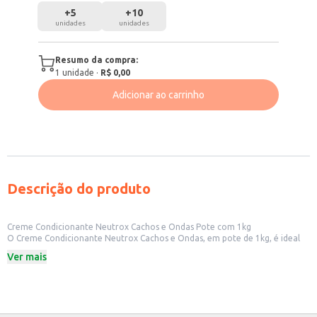
+
5
+
10
unidades
unidades
Resumo da compra:
1
unidade
·
R$ 0,00
Adicionar ao carrinho
Descrição do produto
Creme Condicionante Neutrox Cachos e Ondas Pote com 1kg
O Creme Condicionante Neutrox Cachos e Ondas, em pote de 1kg, é ideal
para o tratamento de cabelos cacheados e ondulados. Sua fórmula
Ver mais
proporciona condicionamento e facilita o desembaraço dos fios. A
embalagem de 1kg é prática e econômica, adequada para uso em salões de
beleza, barbearias e também para consumidores que buscam maior
rendimento do produto.
Ideal para cabelos cacheados e ondulados.