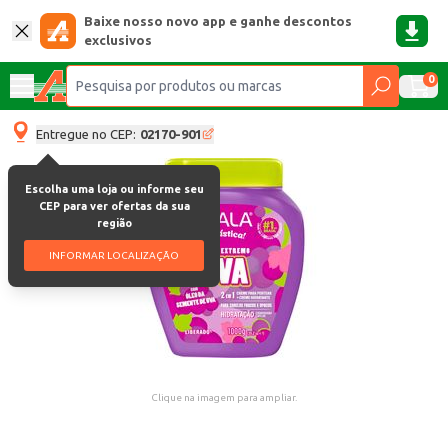
Baixe nosso novo app e ganhe descontos
exclusivos
0
Entregue no CEP:
02170-901
Escolha uma loja ou informe seu
CEP para ver ofertas da sua
região
INFORMAR LOCALIZAÇÃO
Clique na imagem para ampliar.