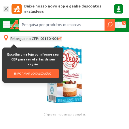
Baixe nosso novo app e ganhe descontos
exclusivos
0
Entregue no CEP:
02170-901
Escolha uma loja ou informe seu
CEP para ver ofertas da sua
região
INFORMAR LOCALIZAÇÃO
Clique na imagem para ampliar.