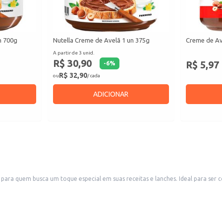
n 700g
Nutella Creme de Avelã 1 un 375g
Creme de Av
A partir de 3 unid.
R$ 30,90
R$ 5,97
-
6
%
R$ 32,90
ou
/ cada
ADICIONAR
a quem busca um toque especial em suas receitas e lanches. Ideal para ser c
ocasiões.