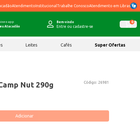
acadão
Atendimento
Institucional
Trabalhe Conosco
Atendimento em Libras
ixe o app
0
Bem-vindo
Entre ou cadastre-se
eu Atacadão
ês
Leites
Cafés
Super Ofertas
Código:
26981
 Camp Nut 290g
Adicionar