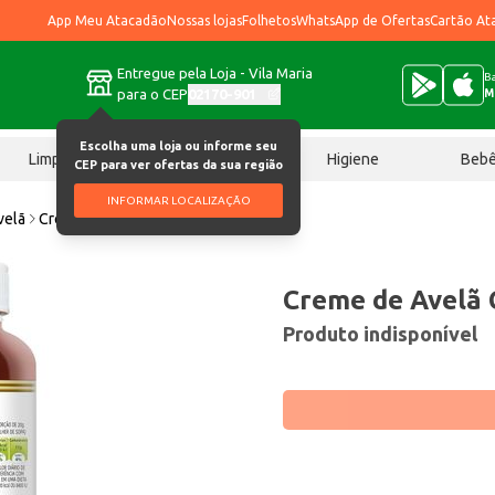
App Meu Atacadão
Nossas lojas
Folhetos
WhatsApp de Ofertas
Cartão At
Entregue pela Loja - Vila Maria
Ba
para o CEP
02170-901
M
Escolha uma loja ou informe seu
Limpeza
Chocolates
Higiene
Beb
CEP para ver ofertas da sua região
INFORMAR LOCALIZAÇÃO
velã
Creme de Avelã Camp Nut 290g
Creme de Avelã
Produto indisponível