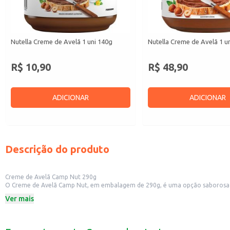
Nutella Creme de Avelã 1 uni 140g
Nutella Creme de Avelã 1 u
R$ 10,90
R$ 48,90
ADICIONAR
ADICIONAR
Descrição do produto
Creme de Avelã Camp Nut 290g
O Creme de Avelã Camp Nut, em embalagem de 290g, é uma opção saborosa par
preparações, o creme de avelã Camp Nut se adapta a diferentes paladares e 
Ver mais
Dicas de Uso:
Pode ser consumido diretamente do pote, como um doce.
Perfeito para acompanhar frutas como morangos, bananas e maçãs.
Excelente para rechear bolos, tortas e panquecas.