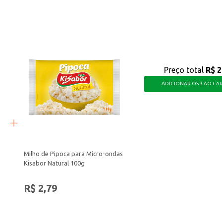
lanche da tarde.
e pode ser utilizado de diversas maneiras, agregando um toque especial aos 
Preço total
R$ 2
ADICIONAR OS 3 AO CA
Milho de Pipoca para Micro-ondas
Kisabor Natural 100g
R$ 2,79