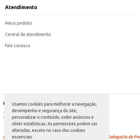
Atendimento
Meus pedidos
Central de atendimento
Fale conosco
Formas de pagamento
Usamos cookies para melhorar a navegação,
desempenho e segurança do site,
personalizar o conteúdo, exibir anúncios e
obter estatísticas. As permissões podem ser
alteradas, exceto no caso dos cookies
Racismo é crime.
Denuncie. Disque 100 ou procure a Delegacia de Polí
essenciais.