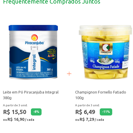
Frequentemente Comprados Juntos
Uma opção para adicionar sabor a torradas e biscoitos no café da manhã ou 
Com o Creme de Avelã Camp Nut, você tem um produto versátil e saboroso, qu
Leite em Pó Piracanjuba Integral
Champignon Fornello Fatiado
380g
100g
A partir de 3 unid.
A partir de 3 unid.
R$ 15,50
R$ 6,49
-
8
%
-
11
%
R$ 16,90
R$ 7,29
ou
/ cada
ou
/ cada