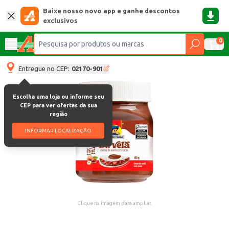
Baixe nosso novo app e ganhe descontos
exclusivos
0
Entregue no CEP:
02170-901
Escolha uma loja ou informe seu
CEP para ver ofertas da sua
região
INFORMAR LOCALIZAÇÃO
Clique na imagem para ampliar.