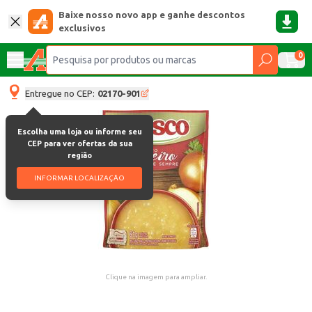
Baixe nosso novo app e ganhe descontos
exclusivos
0
Entregue no CEP:
02170-901
Escolha uma loja ou informe seu
CEP para ver ofertas da sua
região
INFORMAR LOCALIZAÇÃO
Clique na imagem para ampliar.