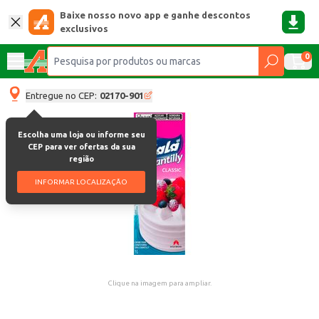
Baixe nosso novo app e ganhe descontos
exclusivos
0
Entregue no CEP:
02170-901
Escolha uma loja ou informe seu
CEP para ver ofertas da sua
região
INFORMAR LOCALIZAÇÃO
Clique na imagem para ampliar.