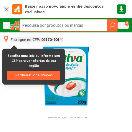
Baixe nosso novo app e ganhe descontos
exclusivos
0
Entregue no CEP:
02170-901
Escolha uma loja ou informe seu
CEP para ver ofertas da sua
região
INFORMAR LOCALIZAÇÃO
Clique na imagem para ampliar.