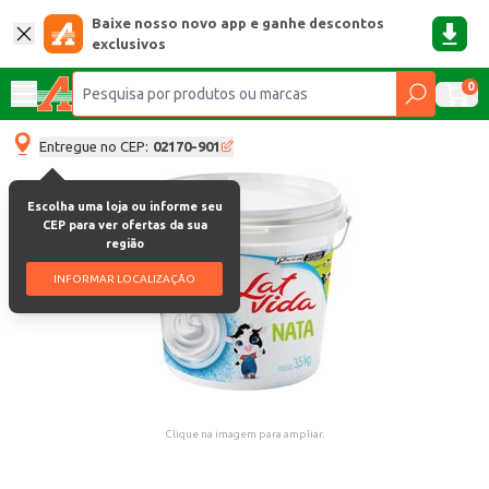
Baixe nosso novo app e ganhe descontos
exclusivos
0
Entregue no CEP:
02170-901
Escolha uma loja ou informe seu
CEP para ver ofertas da sua
região
INFORMAR LOCALIZAÇÃO
Clique na imagem para ampliar.