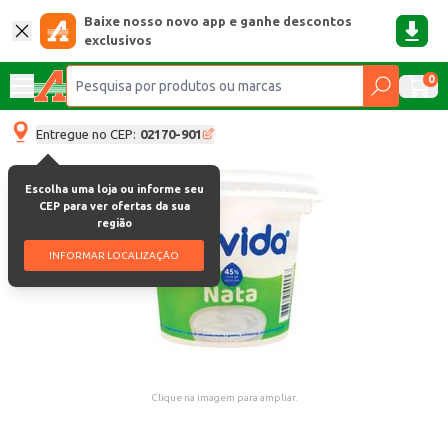
Baixe nosso novo app e ganhe descontos
exclusivos
0
Entregue no CEP:
02170-901
Escolha uma loja ou informe seu
CEP para ver ofertas da sua
região
INFORMAR LOCALIZAÇÃO
Clique na imagem para ampliar.