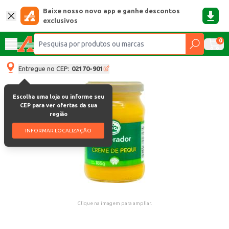
Baixe nosso novo app e ganhe descontos
exclusivos
0
Entregue no CEP:
02170-901
Escolha uma loja ou informe seu
CEP para ver ofertas da sua
região
INFORMAR LOCALIZAÇÃO
Clique na imagem para ampliar.