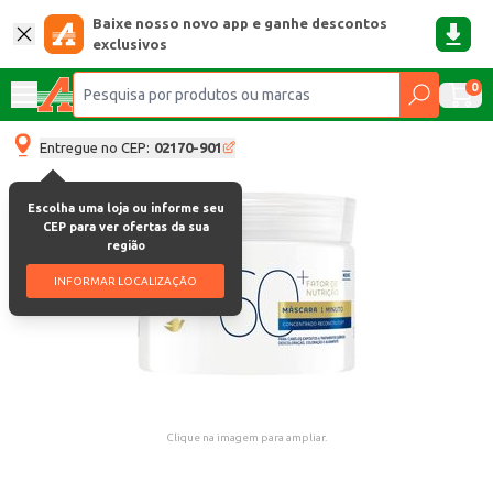
Baixe nosso novo app e ganhe descontos
exclusivos
0
Entregue no CEP:
02170-901
Escolha uma loja ou informe seu
CEP para ver ofertas da sua
região
INFORMAR LOCALIZAÇÃO
Clique na imagem para ampliar.