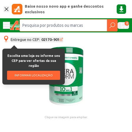
Baixe nosso novo app e ganhe descontos
exclusivos
0
Entregue no CEP:
02170-901
Escolha uma loja ou informe seu
CEP para ver ofertas da sua
região
INFORMAR LOCALIZAÇÃO
Clique na imagem para ampliar.