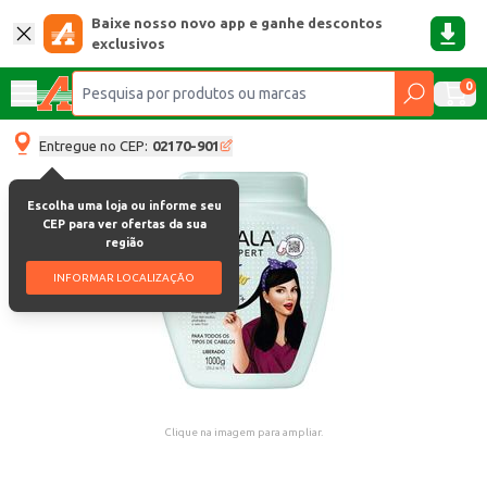
Baixe nosso novo app e ganhe descontos
exclusivos
0
Entregue no CEP:
02170-901
Escolha uma loja ou informe seu
CEP para ver ofertas da sua
região
INFORMAR LOCALIZAÇÃO
Clique na imagem para ampliar.