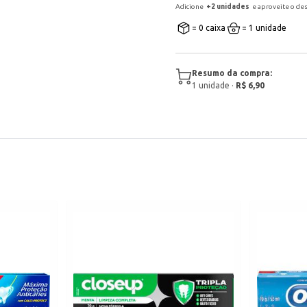
Adicione
+
2
unidade
s
e aproveite o de
= 0 caixa
= 1 unidade
Resumo da compra:
1
unidade
·
R$ 6,90