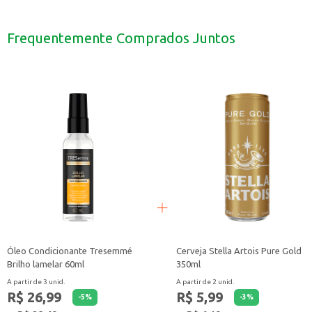
Uso doméstico para a higiene bucal diária.
Revenda em estabelecimentos comerciais como mercados, farmácias e lojas 
Dicas de Uso:
Frequentemente Comprados Juntos
Escove os dentes com o Creme Dental Closeup Menta Carvão Ativado após as 
Utilize uma quantidade adequada na escova de dentes e escove por pelo men
Para melhores resultados, utilize em conjunto com outros produtos da linha 
O Creme Dental Closeup Menta Carvão Ativado 85g é uma escolha para quem b
Óleo Condicionante Tresemmé
Cerveja Stella Artois Pure Gold
Brilho lamelar 60ml
350ml
A partir de 3 unid.
A partir de 2 unid.
R$ 26,99
R$ 5,99
-
5
%
-
3
%