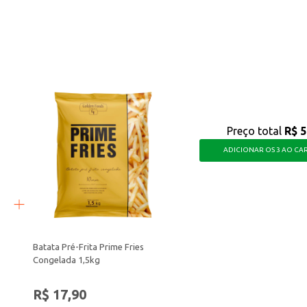
de conveniência.
refeições ou conforme orientação do seu dentista.
os dois minutos.
Closeup.
usca um produto de higiene bucal com sabor refrescante e que contribua par
Preço total
R$ 5
ADICIONAR OS 3 AO CA
Batata Pré-Frita Prime Fries
Congelada 1,5kg
R$ 17,90