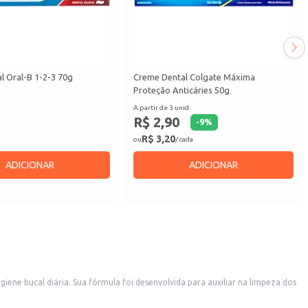
l Oral-B 1-2-3 70g
Creme Dental Colgate Máxima
Proteção Anticáries 50g
A partir de 3 unid.
R$ 2,90
-
9
%
R$ 3,20
ou
/ cada
ADICIONAR
ADICIONAR
ne bucal diária. Sua fórmula foi desenvolvida para auxiliar na limpeza dos