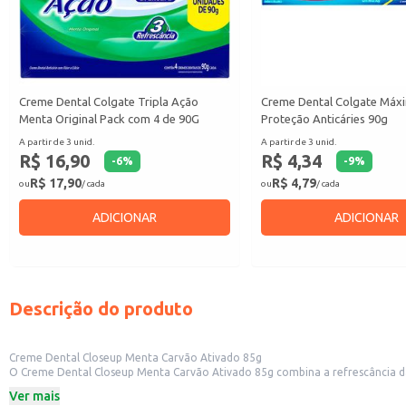
Creme Dental Colgate Tripla Ação
Creme Dental Colgate Máx
Menta Original Pack com 4 de 90G
Proteção Anticáries 90g
A partir de 3 unid.
A partir de 3 unid.
R$ 16,90
R$ 4,34
-
6
%
-
9
%
R$ 17,90
R$ 4,79
ou
/ cada
ou
/ cada
ADICIONAR
ADICIONAR
Descrição do produto
Creme Dental Closeup Menta Carvão Ativado 85g
O Creme Dental Closeup Menta Carvão Ativado 85g combina a refrescância da 
dentes, promovendo uma sensação de frescor e limpeza.
Ver mais
Indicado para: