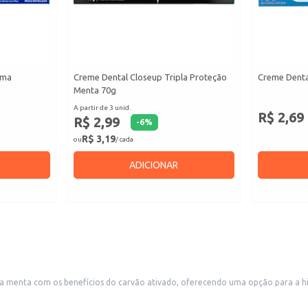
ima
Creme Dental Closeup Tripla Proteção
Creme Denta
Menta 70g
A partir de 3 unid.
R$ 2,69
R$ 2,99
-
6
%
R$ 3,19
ou
/ cada
ADICIONAR
menta com os benefícios do carvão ativado, oferecendo uma opção para a higie