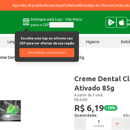
App Meu Atacadão
Nossas lojas
Folhetos
WhatsApp de Ofertas
Cartão At
Entregue pela Loja - Vila Maria
Ba
para o CEP
02170-901
M
Escolha uma loja ou informe seu
Limpeza
Chocolates
Higiene
Beb
CEP para ver ofertas da sua região
INFORMAR LOCALIZAÇÃO
eme Dental Closeup Menta Carvão Ativado 85g
Creme Dental C
Ativado 85g
A partir de 3 unid.
R$ 6,90
R$ 6,19
-
10
%
Quantidade:
Adic
unidade