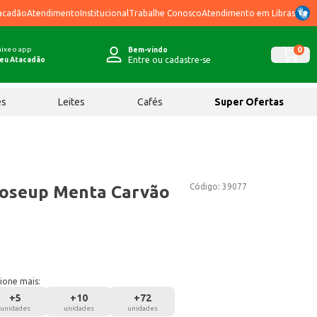
acadão
Atendimento
Institucional
Trabalhe Conosco
Atendimento em Libras
ixe o app
0
Bem-vindo
Entre ou cadastre-se
eu Atacadão
ês
Leites
Cafés
Super Ofertas
Código:
39077
loseup Menta Carvão
ione mais:
+
5
+
10
+
72
unidades
unidades
unidades