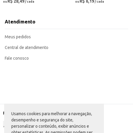
R$ 28,49
R$ 6,19
ou
/ cada
ou
/ cada
Atendimento
Meus pedidos
Central de atendimento
Fale conosco
Formas de pagamento
Usamos cookies para melhorar a navegação,
desempenho e segurança do site,
personalizar o conteúdo, exibir anúncios e
obter estatísticas. As permissões podem ser