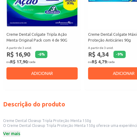
Creme Dental Colgate Tripla Ação
Creme Dental Colgate Máx
Menta Original Pack com 4 de 90G
Proteção Anticáries 90g
A partir de 3 unid.
A partir de 3 unid.
R$ 16,90
R$ 4,34
-
6
%
-
9
%
R$ 17,90
R$ 4,79
ou
/ cada
ou
/ cada
ADICIONAR
ADICIONAR
Descrição do produto
Creme Dental Closeup Tripla Proteção Menta 150g
O Creme Dental Closeup Tripla Proteção Menta 150g oferece uma experiência r
uma sensação de limpeza prolongada.
Ver mais
Este creme dental é indicado para: