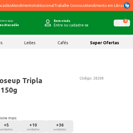
acadão
Atendimento
Institucional
Trabalhe Conosco
Atendimento em Libras
ixe o app
0
Bem-vindo
Entre ou cadastre-se
eu Atacadão
ês
Leites
Cafés
Super Ofertas
Código:
28208
oseup Tripla
 150g
ione mais:
+
5
+
10
+
36
unidades
unidades
unidades