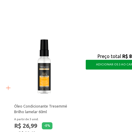
aos clientes.
e limpeza e frescor que você precisa para o seu dia a dia, além de ser uma opç
Preço total
R$ 8
ADICIONAR OS 3 AO CA
Óleo Condicionante Tresemmé
Brilho lamelar 60ml
A partir de 3 unid.
R$ 26,99
-
5
%