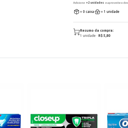
Adicione
+
2
unidade
s
e aproveite o de
= 0 caixa
= 1 unidade
Resumo da compra:
1
unidade
·
R$ 5,80