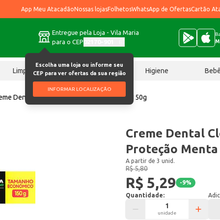
App Meu Atacadão
Nossas lojas
Folhetos
WhatsApp de Ofertas
Cartão At
Entregue pela Loja - Vila Maria
Ba
para o CEP
02170-901
M
Escolha uma loja ou informe seu
Limpeza
Chocolates
Higiene
Beb
CEP para ver ofertas da sua região
INFORMAR LOCALIZAÇÃO
eme Dental Closeup Tripla Proteção Menta 150g
Creme Dental Cl
Proteção Menta
A partir de 3 unid.
R$ 5,80
R$ 5,29
-
9
%
Quantidade:
Adic
unidade