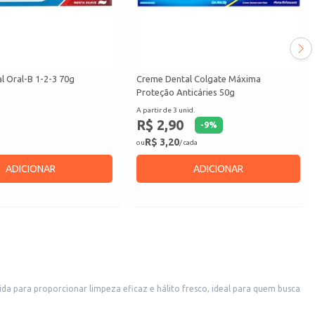
l Oral-B 1-2-3 70g
Creme Dental Colgate Máxima
Proteção Anticáries 50g
A partir de 3 unid.
R$ 2,90
-
9
%
R$ 3,20
ou
/ cada
ADICIONAR
ADICIONAR
da para proporcionar limpeza eficaz e hálito fresco, ideal para quem busca