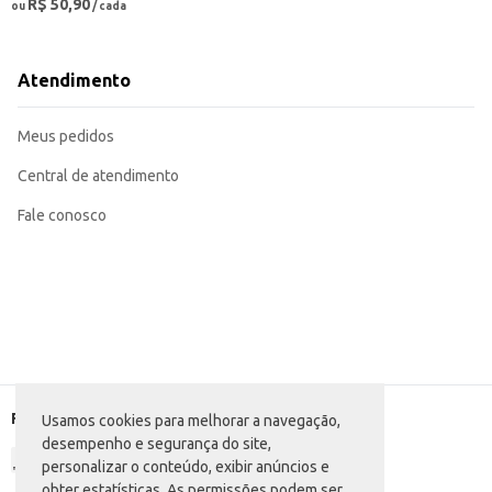
R$ 50,90
ou
/ cada
Atendimento
Meus pedidos
Central de atendimento
Fale conosco
Formas de pagamento
Usamos cookies para melhorar a navegação,
desempenho e segurança do site,
personalizar o conteúdo, exibir anúncios e
obter estatísticas. As permissões podem ser