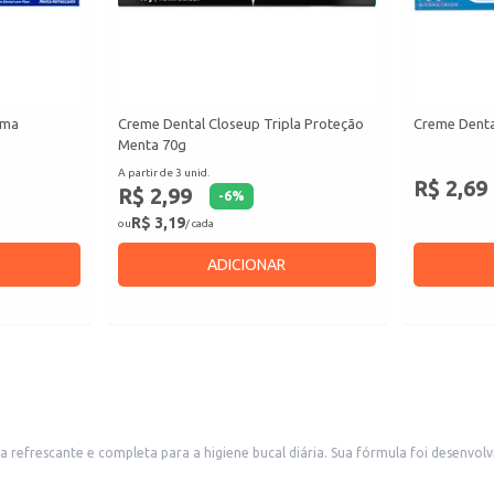
ima
Creme Dental Closeup Tripla Proteção
Creme Denta
Menta 70g
A partir de 3 unid.
R$ 2,69
R$ 2,99
-
6
%
R$ 3,19
ou
/ cada
ADICIONAR
efrescante e completa para a higiene bucal diária. Sua fórmula foi desenvolvi