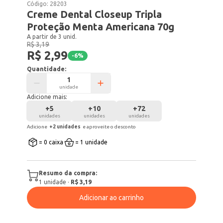
Código:
28203
Creme Dental Closeup Tripla
Proteção Menta Americana 70g
A partir de 3 unid.
R$ 3,19
R$ 2,99
-
6
%
Quantidade:
unidade
Adicione mais:
+
5
+
10
+
72
unidades
unidades
unidades
Adicione
+
2
unidade
s
e aproveite o desconto
= 0 caixa
= 1 unidade
Resumo da compra:
1
unidade
·
R$ 3,19
Adicionar ao carrinho