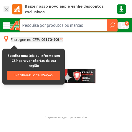
Baixe nosso novo app e ganhe descontos
exclusivos
0
Entregue no CEP:
02170-901
Escolha uma loja ou informe seu
CEP para ver ofertas da sua
região
INFORMAR LOCALIZAÇÃO
Clique na imagem para ampliar.