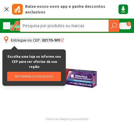
Baixe nosso novo app e ganhe descontos
exclusivos
0
Entregue no CEP:
02170-901
Escolha uma loja ou informe seu
CEP para ver ofertas da sua
região
INFORMAR LOCALIZAÇÃO
Clique na imagem para ampliar.