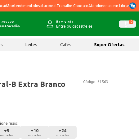
acadão
Atendimento
Institucional
Trabalhe Conosco
Atendimento em Libras
ixe o app
0
Bem-vindo
Entre ou cadastre-se
eu Atacadão
ês
Leites
Cafés
Super Ofertas
Código:
61563
al-B Extra Branco
ione mais:
+
5
+
10
+
24
unidades
unidades
unidades