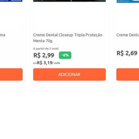
ima
Creme Dental Closeup Tripla Proteção
Creme Denta
Menta 70g
A partir de 3 unid.
R$ 2,69
R$ 2,99
-
6
%
R$ 3,19
ou
/ cada
ADICIONAR