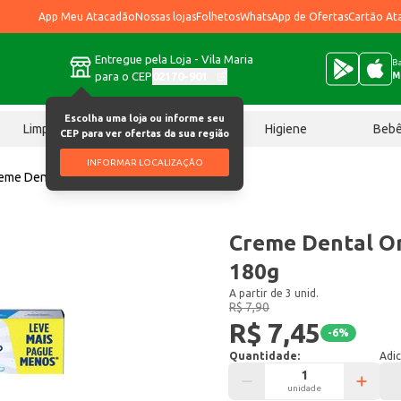
App Meu Atacadão
Nossas lojas
Folhetos
WhatsApp de Ofertas
Cartão At
Entregue pela Loja - Vila Maria
Ba
para o CEP
02170-901
M
Escolha uma loja ou informe seu
Limpeza
Chocolates
Higiene
Beb
CEP para ver ofertas da sua região
INFORMAR LOCALIZAÇÃO
eme Dental Oral B Extra Branco 180g
Creme Dental Or
180g
A partir de 3 unid.
R$ 7,90
R$ 7,45
-
6
%
Quantidade:
Adic
unidade