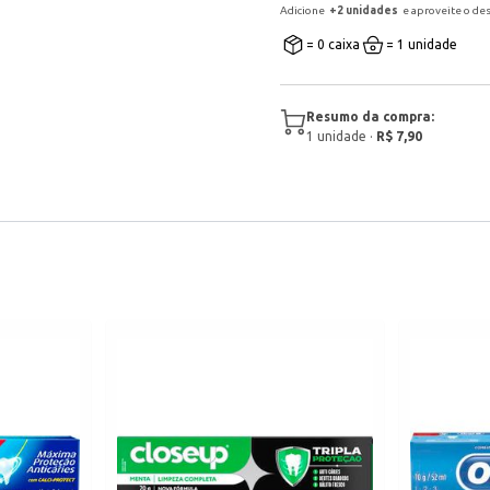
Adicione
+
2
unidade
s
e aproveite o de
= 0 caixa
= 1 unidade
Resumo da compra:
1
unidade
·
R$ 7,90