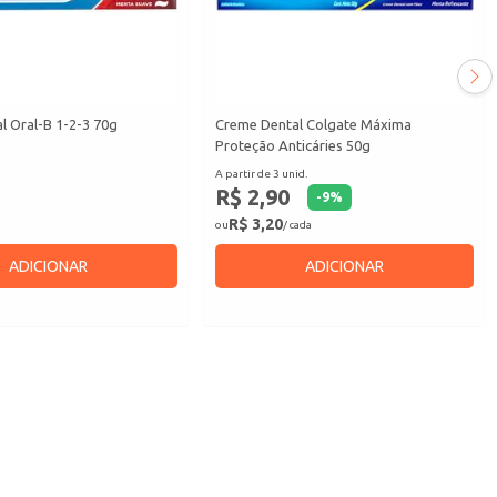
l Oral-B 1-2-3 70g
Creme Dental Colgate Máxima
Proteção Anticáries 50g
A partir de 3 unid.
R$ 2,90
-
9
%
R$ 3,20
ou
/ cada
ADICIONAR
ADICIONAR