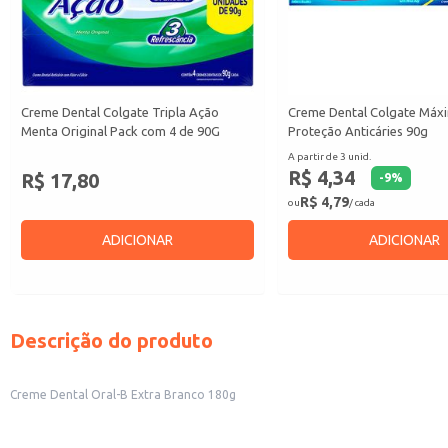
Creme Dental Colgate Tripla Ação
Creme Dental Colgate Máx
Menta Original Pack com 4 de 90G
Proteção Anticáries 90g
A partir de 3 unid.
R$ 4,34
R$ 17,80
-
9
%
R$ 4,79
ou
/ cada
ADICIONAR
ADICIONAR
Descrição do produto
Creme Dental Oral-B Extra Branco 180g