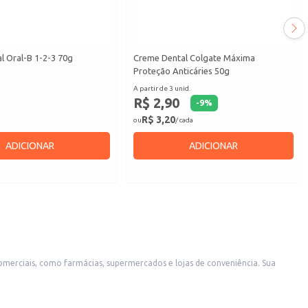
l Oral-B 1-2-3 70g
Creme Dental Colgate Máxima
Proteção Anticáries 50g
A partir de 3 unid.
R$ 2,90
-
9
%
R$ 3,20
ou
/ cada
ADICIONAR
ADICIONAR
ciais, como farmácias, supermercados e lojas de conveniência. Sua