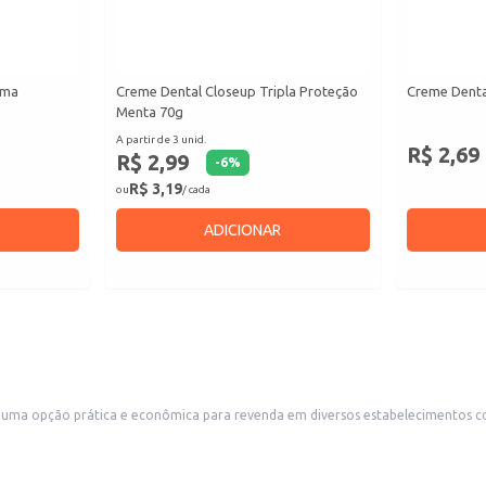
ima
Creme Dental Closeup Tripla Proteção
Creme Denta
Menta 70g
A partir de 3 unid.
R$ 2,69
R$ 2,99
-
6
%
R$ 3,19
ou
/ cada
ADICIONAR
ma opção prática e econômica para revenda em diversos estabelecimentos comer
ientes que buscam um produto de higiene bucal de qualidade e reconhecida