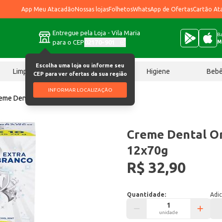
App Meu Atacadão
Nossas lojas
Folhetos
WhatsApp de Ofertas
Cartão At
Entregue pela Loja - Vila Maria
Ba
para o CEP
02170-901
M
Escolha uma loja ou informe seu
Limpeza
Chocolates
Higiene
Beb
CEP para ver ofertas da sua região
INFORMAR LOCALIZAÇÃO
eme Dental Oral B Extra branco 12x70g
Creme Dental Or
12x70g
R$ 32,90
Quantidade:
Adic
unidade