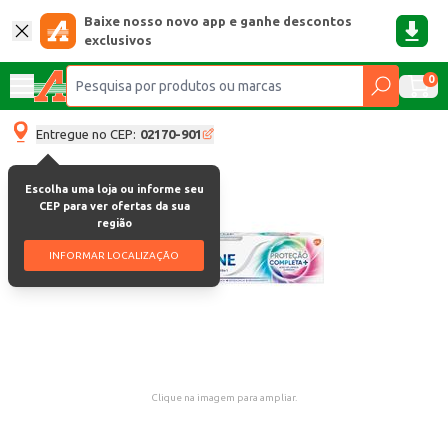
Baixe nosso novo app e ganhe descontos
exclusivos
0
Entregue no CEP:
02170-901
Escolha uma loja ou informe seu
CEP para ver ofertas da sua
região
INFORMAR LOCALIZAÇÃO
Clique na imagem para ampliar.