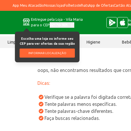
App Meu Atacadão
Nossas lojas
Folhetos
WhatsApp de Ofertas
Cartão At
Entregue pela Loja - Vila Maria
Ba
para o CEP
02170-901
M
Escolha uma loja ou informe seu
Limpeza
Chocolates
Higiene
Beb
CEP para ver ofertas da sua região
INFORMAR LOCALIZAÇÃO
oops, não encontramos resultados que co
Dicas:
Verifique se a palavra foi digitada corre
Tente palavras menos específicas.
Tente palavras-chave diferentes.
Faça buscas relacionadas.