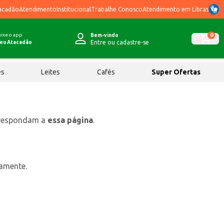
acadão
Atendimento
Institucional
Trabalhe Conosco
Atendimento em Libras
ixe o app
0
Bem-vindo
Entre ou cadastre-se
eu Atacadão
ês
Leites
Cafés
Super Ofertas
rrespondam a
essa página
.
tamente.